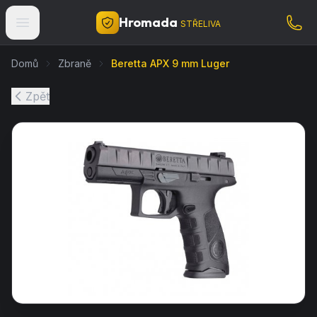
Hromada
STŘELIVA
Domů
Zbraně
Beretta APX 9 mm Luger
Zpět