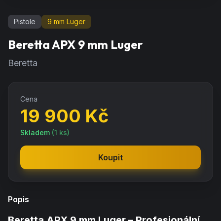
Pistole
9 mm Luger
Beretta APX 9 mm Luger
Beretta
Cena
19 900
Kč
Skladem
(
1
ks)
Koupit
Popis
Beretta APX 9 mm Luger – Profesionální