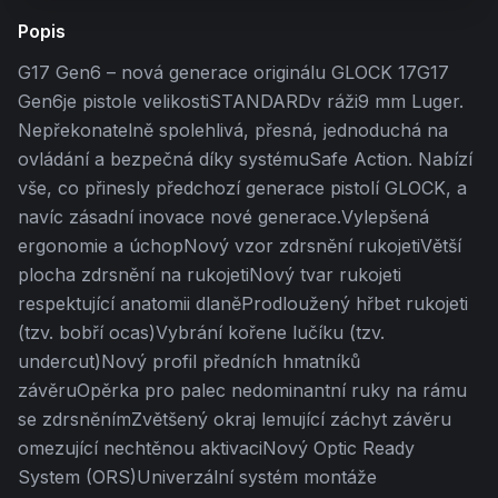
Popis
G17 Gen6 – nová generace originálu GLOCK 17G17
Gen6je pistole velikostiSTANDARDv ráži9 mm Luger.
Nepřekonatelně spolehlivá, přesná, jednoduchá na
ovládání a bezpečná díky systémuSafe Action. Nabízí
vše, co přinesly předchozí generace pistolí GLOCK, a
navíc zásadní inovace nové generace.Vylepšená
ergonomie a úchopNový vzor zdrsnění rukojetiVětší
plocha zdrsnění na rukojetiNový tvar rukojeti
respektující anatomii dlaněProdloužený hřbet rukojeti
(tzv. bobří ocas)Vybrání kořene lučíku (tzv.
undercut)Nový profil předních hmatníků
závěruOpěrka pro palec nedominantní ruky na rámu
se zdrsněnímZvětšený okraj lemující záchyt závěru
omezující nechtěnou aktivaciNový Optic Ready
System (ORS)Univerzální systém montáže