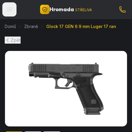
Hromada
STŘELIVA
Domů
Zbraně
Glock 17 GEN 6 9 mm Luger 17 ran
Zpět