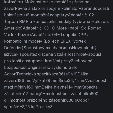
kolimátoruMožnost nízké montáže přímo na
závěrPevné a stabilní spojení kolimátor–zbraňSoučástí
balení jsou tři montážní adaptéry:Adaptér č. 02–
Trijicon RMR a kompatibilní modely (vybrané Holosun,
Ameriglo)Adaptér č. 03– C-More (např. Sig Romeo,
Vortex Razor)Adaptér č. 04– Leupold DPP a
kompatibilní modely (EoTech EFLX, Vortex
Defender)Spoušťový mechanismusNový plochý
jazýček spouštěZkrácená vzdálenost hřbet–spoušť
pro lepší dostupnost kratšími prstyZachovaná
bezpečnost originálního systému Safe
ActionTechnická specifikaceRáže9×19Délka
závěru186 mmVýška139 mmŠířka34,4 mmVzdálenost
mezi mířidly169 mmDélka hlavně114 mmKapacita
zásobníku17 nábojůHmotnost bez zásobníku600
gHmotnost prázdného zásobníku80 gOdpor
spouště~2,25 kgPojistky3