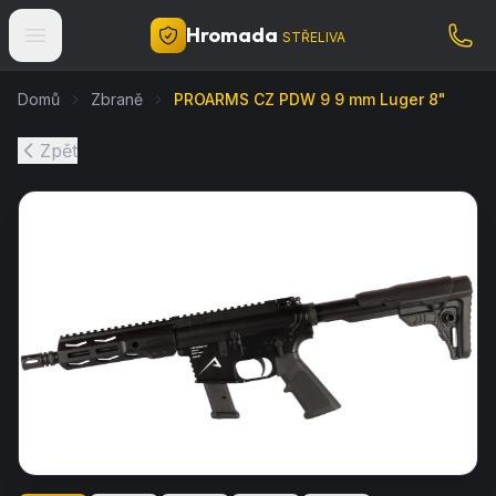
Hromada
STŘELIVA
Domů
Zbraně
PROARMS CZ PDW 9 9 mm Luger 8"
Zpět