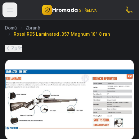
Hromada
STŘELIVA
Domů
Zbraně
Rossi R95 Laminated .357 Magnum 18" 8 ran
Zpět