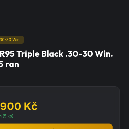
.30-30 Win.
 R95 Triple Black .30-30 Win.
5 ran
 900
Kč
m
(
5
ks)