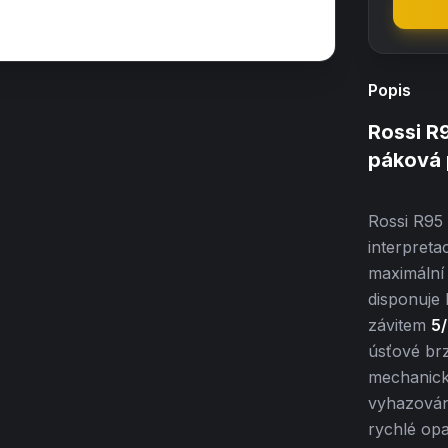
Popis
Rossi R9
páková 
Rossi R95 
interpreta
maximální 
disponuje 
závitem
5
úsťové br
mechanick
vyhazování
rychlé opa