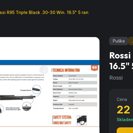
ssi R95 Triple Black .30-30 Win. 16.5" 5 ran
Puška
Rossi
16.5" 
Rossi
Cena
22
Sklade