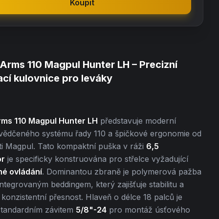
Koupit
Arms 110 Magpul Hunter LH – Precizní
cí kulovnice pro leváky
ms 110 Magpul Hunter LH
představuje moderní
svědčeného systému řady 110 a špičkové ergonomie od
ti Magpul. Tato kompaktní puška v ráži
6,5
r
je specificky konstruována pro střelce vyžadující
né ovládání
. Dominantou zbraně je polymerová pažba
ntegrovaným beddingem, který zajišťuje stabilitu a
konzistentní přesnost. Hlaveň o délce 18 palců je
standardním závitem
5/8"-24
pro montáž úsťového