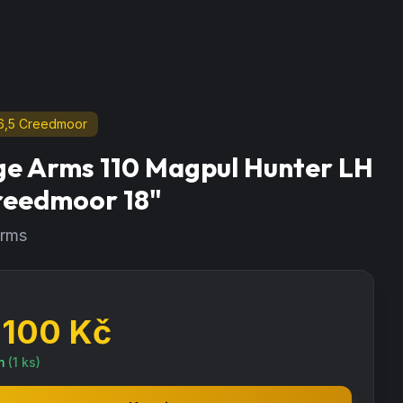
6,5 Creedmoor
e Arms 110 Magpul Hunter LH
reedmoor 18"
rms
 100
Kč
m
(
1
ks)