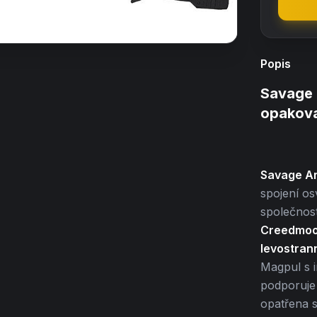
Popis
Savage 
opakova
Savage Ar
spojení o
společnos
Creedmoo
levostran
Magpul s i
podporuje 
opatřena 