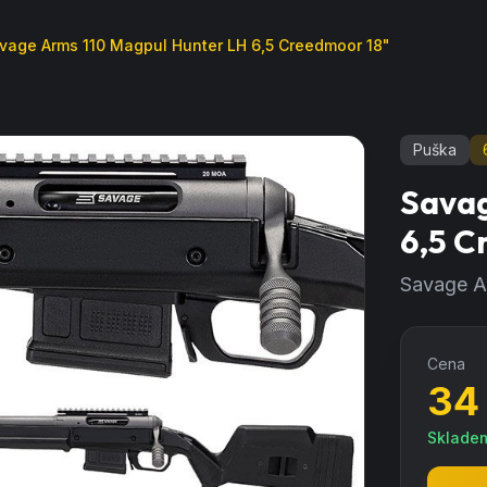
vage Arms 110 Magpul Hunter LH 6,5 Creedmoor 18"
Puška
Savag
6,5 C
Savage A
Cena
34
Sklade