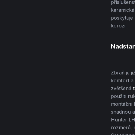
příslušens
keramická
poskytuje
korozi.
Nadstan
Zbraň je j
komfort a 
zvětšená
použití ru
montážní 
snadnou a 
Hunter LH
rozměrů, 