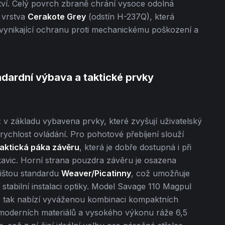
tví. Celý povrch zbraně chrání vysoce odolná
 vrstva
Cerakote Grey
(odstín H-237Q), která
 vynikající ochranu proti mechanickému poškození a
dardní výbava a taktické prvky
iž v základu vybavena prvky, které zvyšují uživatelský
rychlost ovládání. Pro pohotové přebíjení slouží
taktická páka závěru
, která je dobře dostupná i při
kavic. Horní strana pouzdra závěru je osazena
lištou standardu
Weaver/Picatinny
, což umožňuje
stabilní instalaci optiky. Model Savage 110 Magpul
 tak nabízí vyváženou kombinaci kompaktních
moderních materiálů a vysokého výkonu ráže 6,5