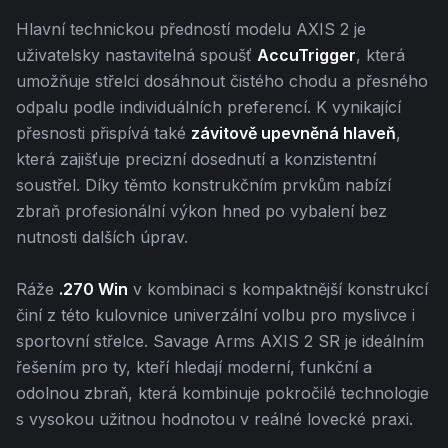
Hlavní technickou předností modelu AXIS 2 je
uživatelsky nastavitelná spoušť
AccuTrigger
, která
umožňuje střelci dosáhnout čistého chodu a přesného
odpalu podle individuálních preferencí. K vynikající
přesnosti přispívá také
závitově upevněná hlaveň
,
která zajišťuje precizní dosednutí a konzistentní
soustřel. Díky těmto konstrukčním prvkům nabízí
zbraň profesionální výkon hned po vybalení bez
nutnosti dalších úprav.
Ráže
.270 Win
v kombinaci s kompaktnější konstrukcí
činí z této kulovnice univerzální volbu pro myslivce i
sportovní střelce. Savage Arms AXIS 2 SR je ideálním
řešením pro ty, kteří hledají moderní, funkční a
odolnou zbraň, která kombinuje pokročilé technologie
s vysokou užitnou hodnotou v reálné lovecké praxi.