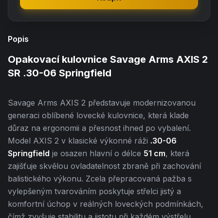
Popis
Opakovací kulovnice Savage Arms AXIS 2
SR .30-06 Springfield
Savage Arms AXIS 2 představuje modernizovanou
generaci oblíbené lovecké kulovnice, která klade
důraz na ergonomii a přesnost ihned po vybalení.
Model AXIS 2 v klasické výkonné ráži
.30-06
Springfield
je osazen hlavní o délce
51 cm
, která
zajišťuje skvělou ovladatelnost zbraně při zachování
balistického výkonu. Zcela přepracovaná pažba s
vylepšeným tvarováním poskytuje střelci jistý a
komfortní úchop v reálných loveckých podmínkách,
čímž zvyšuje stabilitu a jistotu při každém výstřelu.