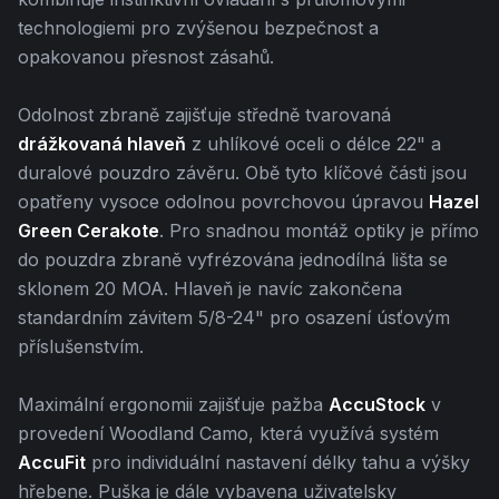
technologiemi pro zvýšenou bezpečnost a
opakovanou přesnost zásahů.
Odolnost zbraně zajišťuje středně tvarovaná
drážkovaná hlaveň
z uhlíkové oceli o délce 22" a
duralové pouzdro závěru. Obě tyto klíčové části jsou
opatřeny vysoce odolnou povrchovou úpravou
Hazel
Green Cerakote
. Pro snadnou montáž optiky je přímo
do pouzdra zbraně vyfrézována jednodílná lišta se
sklonem 20 MOA. Hlaveň je navíc zakončena
standardním závitem 5/8-24" pro osazení úsťovým
příslušenstvím.
Maximální ergonomii zajišťuje pažba
AccuStock
v
provedení Woodland Camo, která využívá systém
AccuFit
pro individuální nastavení délky tahu a výšky
hřebene. Puška je dále vybavena uživatelsky