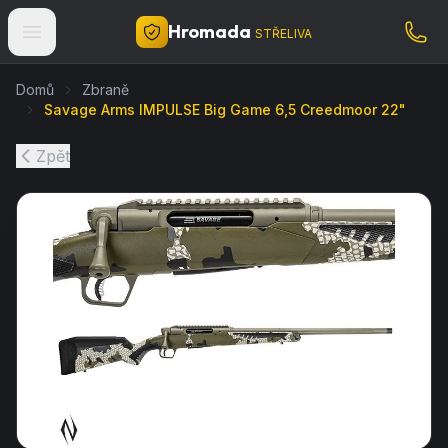
Hromada
STŘELIVA
Domů
Zbraně
Savage Arms IMPULSE Big Game 6,5 Creedmoor 22"
Zpět