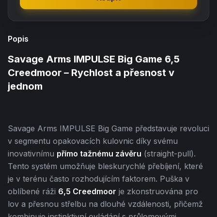
Popis
Savage Arms IMPULSE Big Game 6,5
Creedmoor – Rychlost a přesnost v
jednom
Savage Arms IMPULSE Big Game představuje revoluci
v segmentu opakovacích kulovnic díky svému
inovativnímu
přímo tažnému závěru
(straight-pull).
Tento systém umožňuje bleskurychlé přebíjení, které
je v terénu často rozhodujícím faktorem. Puška v
oblíbené ráži
6,5 Creedmoor
je zkonstruována pro
lov a přesnou střelbu na dlouhé vzdálenosti, přičemž
kombinuje instinktivní ovládání s průlomovými