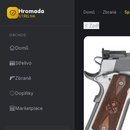
Hromada
Domů
Zbraně
Sp
STŘELIVA
Zpět
OBCHOD
Domů
Střelivo
Zbraně
Doplňky
Marketplace