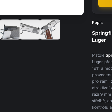
Popis
Springf
Luger
Pistole
Spr
Luger před
1911 a mod
provedení
pro rám i
atraktivní
ráži 9 mm 
střelbě, co
kontrolu a