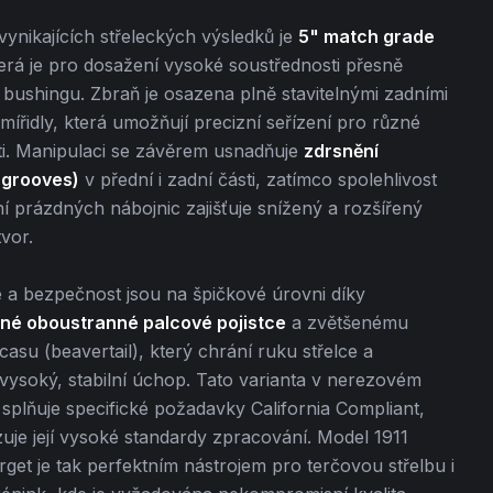
ynikajících střeleckých výsledků je
5" match grade
terá je pro dosažení vysoké soustřednosti přesně
bushingu. Zbraň je osazena plně stavitelnými zadními
mířidly, která umožňují precizní seřízení pro různé
ti. Manipulaci se závěrem usnadňuje
zdrsnění
 grooves)
v přední i zadní části, zatímco spolehlivost
 prázdných nábojnic zajišťuje snížený a rozšířený
vor.
 a bezpečnost jsou na špičkové úrovni díky
né oboustranné palcové pojistce
a zvětšenému
asu (beavertail), který chrání ruku střelce a
ysoký, stabilní úchop. Tato varianta v nerezovém
splňuje specifické požadavky California Compliant,
uje její vysoké standardy zpracování. Model 1911
get je tak perfektním nástrojem pro terčovou střelbu i