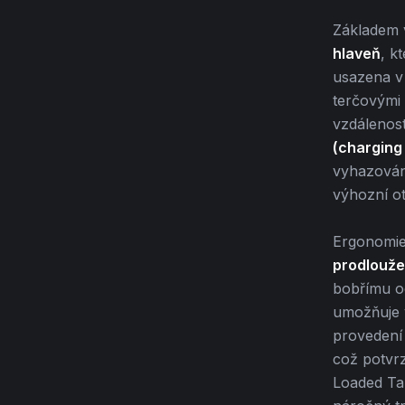
Základem v
hlaveň
, k
usazena v 
terčovými 
vzdálenos
(charging
vyhazování
výhozní ot
Ergonomie
prodlouže
bobřímu oc
umožňuje v
provedení 
což potvrz
Loaded Tar