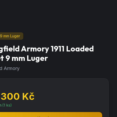
9 mm Luger
gfield Armory 1911 Loaded
t 9 mm Luger
ld Armory
 300
Kč
m
(
1
ks)