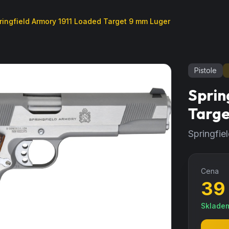
ringfield Armory 1911 Loaded Target 9 mm Luger
Pistole
Sprin
Targe
Springfie
Cena
39
Sklade