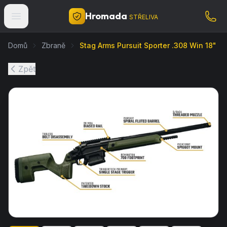
Hromada
STŘELIVA
Domů
Zbraně
Stag Arms Pursuit Sporter .308 Win 18"
Zpět