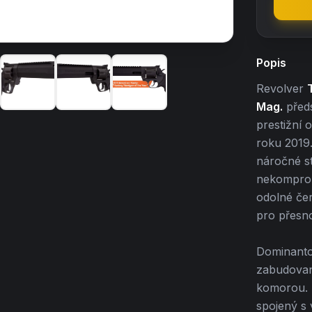
Popis
Revolver
Mag.
předs
prestižní 
roku 2019
náročné st
nekompromi
odolné čer
pro přesno
Dominanto
zabudov
komorou. T
spojený s 