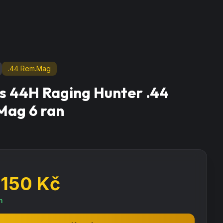
.44 Rem.Mag
s 44H Raging Hunter .44
Mag 6 ran
 150
Kč
m