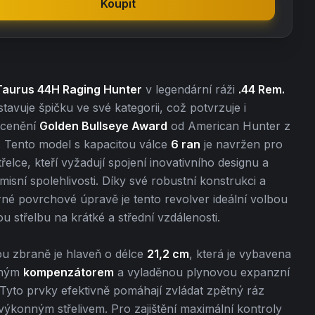
Koupit
Taurus 44H Raging Hunter
v legendární ráži
.44 Rem.
tavuje špičku ve své kategorii, což potvrzuje i
ocenění
Golden Bullseye Award
od American Hunter z
. Tento model s kapacitou válce
6 ran
je navržen pro
řelce, kteří vyžadují spojení inovativního designu a
sní spolehlivosti. Díky své robustní konstrukci a
né povrchové úpravě je tento revolver ideální volbou
u střelbu na krátké a střední vzdálenosti.
u zbraně je hlaveň o délce
21,2 cm
, která je vybavena
aným
kompenzátorem
a vyladěnou plynovou expanzní
yto prvky efektivně pomáhají zvládat zpětný ráz
výkonným střelivem. Pro zajištění maximální kontroly