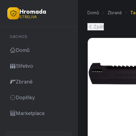
Hromada
Domů
Zbraně
Ta
STŘELIVA
Zpět
OBCHOD
Domů
Střelivo
Zbraně
Doplňky
Marketplace