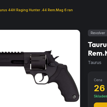
urus 44H Raging Hunter .44 Rem.Mag 6 ran
Revolver
Tauru
Rem.
Taurus
Cena
26
Sklade