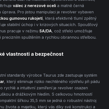
dtrhuje
válec z nerezové oceli
a matně černá
úprava. Pro jistou manipulaci je revolver vybaven
kou gumovou rukojetí
, která efektivně tlumí zpětný
šťuje stabilní úchop i v krizových situacích. Spoušťový
us pracuje v režimu
SA/DA
, což střelci umožňuje
i precizním spuštěním a rychlou obrannou střelbou.
ké vlastnosti a bezpečnost
tní standardy výrobce Taurus zde zastupuje systém
bar
, který eliminuje riziko nechtěného výstřelu při pádu
o rychlé a intuitivní zamíření je revolver osazen
škou a drážkovým hledím. S celkovou hmotností
mpaktní šířkou 35,5 mm se jedná o robustní nástroj
u života a majetku, který vás díky své konstrukci a