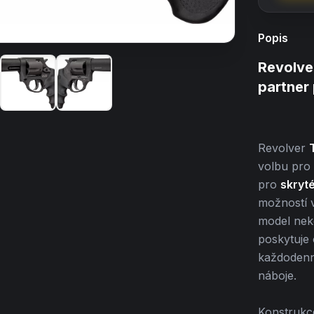
Popis
Revolve
partner
Revolver
volbu pro 
pro
skryt
možností v
model nek
poskytuje
každodenní
náboje.
Konstrukce