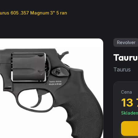
urus 605 .357 Magnum 3" 5 ran
Revolver
Tauru
Taurus
Cena
13
Sklade