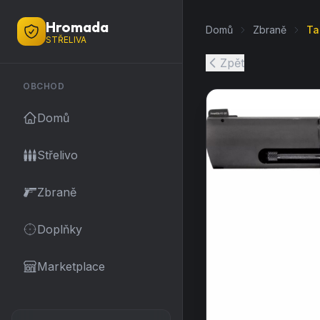
Hromada
Domů
Zbraně
Ta
STŘELIVA
Zpět
OBCHOD
Domů
Střelivo
Zbraně
Doplňky
Marketplace