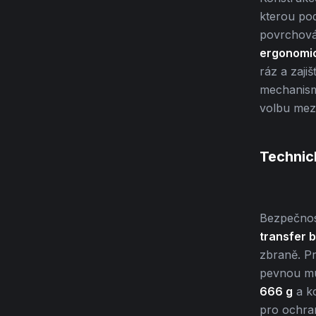
kterou po
povrchová 
ergonomic
ráz a zaji
mechanism
volbu mez
Technic
Bezpečnos
transfer 
zbraně. Pr
pevnou mu
666 g
a ko
pro ochran