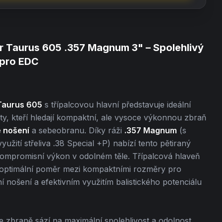
r Taurus 605 .357 Magnum 3" – Spolehlivý
 pro EDC
Taurus 605
s třípalcovou hlavní představuje ideální
ty, kteří hledají kompaktní, ale vysoce výkonnou zbraň
é nošení
a sebeobranu. Díky ráži
.357 Magnum
(s
yužití střeliva .38 Special +P) nabízí tento pětiraný
ompromisní výkon v odolném těle. Třípalcová hlaveň
 optimální poměr mezi kompaktními rozměry pro
 nošení a efektivním využitím balistického potenciálu
 zbraně sází na maximální spolehlivost a odolnost,