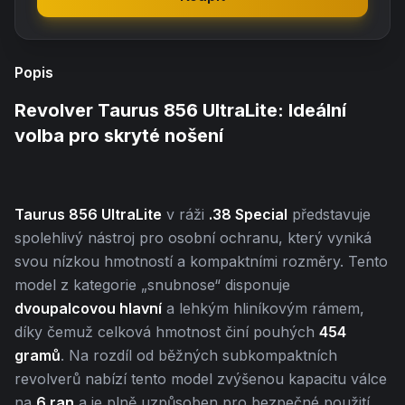
Popis
Revolver Taurus 856 UltraLite: Ideální
volba pro skryté nošení
Taurus 856 UltraLite
v ráži
.38 Special
představuje
spolehlivý nástroj pro osobní ochranu, který vyniká
svou nízkou hmotností a kompaktními rozměry. Tento
model z kategorie „snubnose“ disponuje
dvoupalcovou hlavní
a lehkým hliníkovým rámem,
díky čemuž celková hmotnost činí pouhých
454
gramů
. Na rozdíl od běžných subkompaktních
revolverů nabízí tento model zvýšenou kapacitu válce
na
6 ran
a je plně uzpůsoben pro bezpečné použití