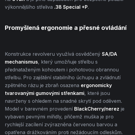
výkonnějšího střeliva
.38 Special +P
.
Promyšlená ergonomie a přesné ovládání
Konstrukce revolveru využívá osvědčený
SA/DA
mechanismus
, který umožňuje střelbu s
přednataženým kohoutem i pohotovou obrannou
střelbu. Pro zajištění stabilního úchupu a zvládnutí
zpětného rázu je zbraň osazena
ergonomicky
tvarovanými gumovými střenkami
, které jsou
navrženy s ohledem na snadné skrytí pod oděvem.
Model v barevném provedení
BlackCherry/nerez
je
vybaven pevnými mířidly, přičemž muška je pro
rychlejší zacílení zvýrazněna červenou barvou a
opatřena drážkováním proti nežádoucím odleskům.