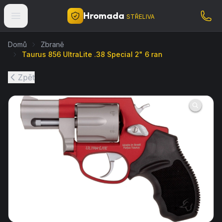
Hromada
STŘELIVA
Domů
Zbraně
Taurus 856 UltraLite .38 Special 2" 6 ran
Zpět