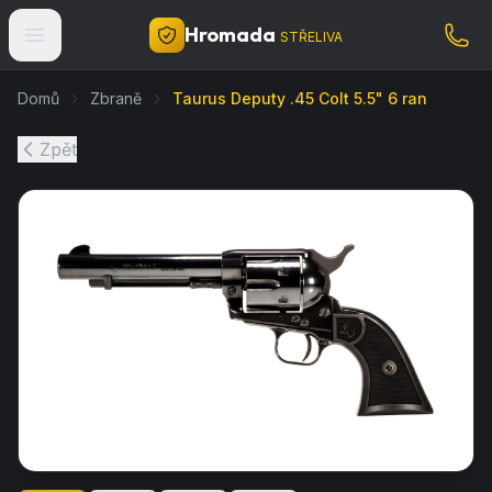
Hromada
STŘELIVA
Domů
Zbraně
Taurus Deputy .45 Colt 5.5" 6 ran
Zpět