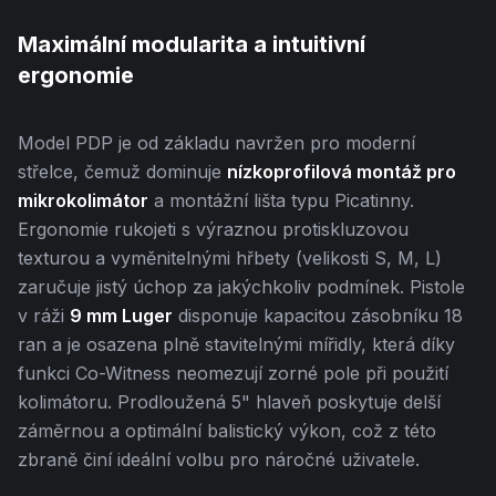
Maximální modularita a intuitivní
ergonomie
Model PDP je od základu navržen pro moderní
střelce, čemuž dominuje
nízkoprofilová montáž pro
mikrokolimátor
a montážní lišta typu Picatinny.
Ergonomie rukojeti s výraznou protiskluzovou
texturou a vyměnitelnými hřbety (velikosti S, M, L)
zaručuje jistý úchop za jakýchkoliv podmínek. Pistole
v ráži
9 mm Luger
disponuje kapacitou zásobníku 18
ran a je osazena plně stavitelnými mířidly, která díky
funkci Co-Witness neomezují zorné pole při použití
kolimátoru. Prodloužená 5" hlaveň poskytuje delší
záměrnou a optimální balistický výkon, což z této
zbraně činí ideální volbu pro náročné uživatele.