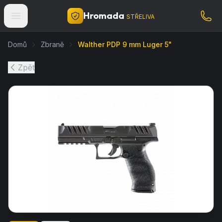
Hromada
STŘELIVA
Domů
Zbraně
Walther PDP 9 mm Luger 5"
Zpět